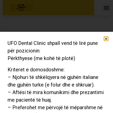
Home
About Us
Dental Tourism
It seems we can't find what you're looking for.
Services
UFO Dental Clinic shpall vend të lirë pune
Our Staff
për pozicionin:
Gallery
Përkthyese (me kohë të plotë)
Contact Us
Kriteret e domosdoshme:
– Njohuri të shkëlqyera në gjuhën italiane
dhe gjuhën turke (e folur dhe e shkruar).
– Aftësi të mira komunikimi dhe prezantimi
me pacientë të huaj.
– Preferohet me përvojë të mëparshme në