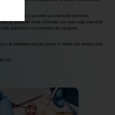
piu’ al paziente. L’accordo sul eventuale percorso
 ciascun paziente viene informato non solo sugli interventi
 sulle garanzie e sul controllo che vengono
ssa e di prendere una decisione in merito alla terapia solo
lle 20)