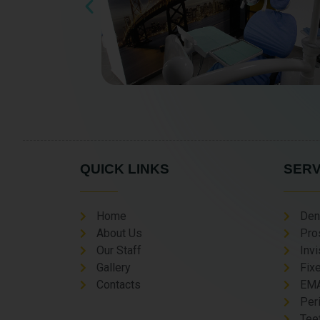
QUICK LINKS
SERV
Home
Den
About Us
Pro
Our Staff
Invi
Gallery
Fix
Contacts
EMA
Per
Tee