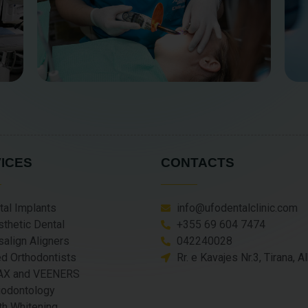
ICES
CONTACTS
tal Implants
info@ufodentalclinic.com
sthetic Dental
+355 69 604 7474
salign Aligners
042240028
ed Orthodontists
Rr. e Kavajes Nr.3, Tirana, A
X and VEENERS
iodontology
th Whitening