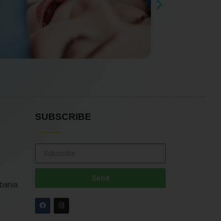
SUBSCRIBE
Send
lbania