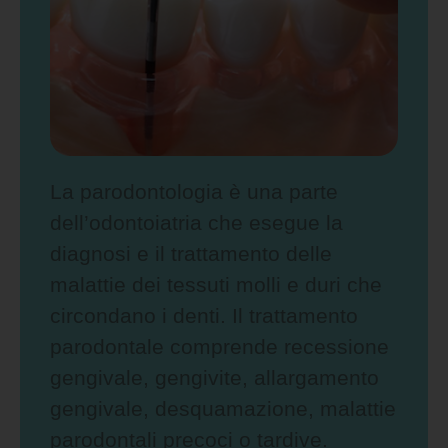
La parodontologia è una parte
dell’odontoiatria che esegue la
diagnosi e il trattamento delle
malattie dei tessuti molli e duri che
circondano i denti. Il trattamento
parodontale comprende recessione
gengivale, gengivite, allargamento
gengivale, desquamazione, malattie
parodontali precoci o tardive.