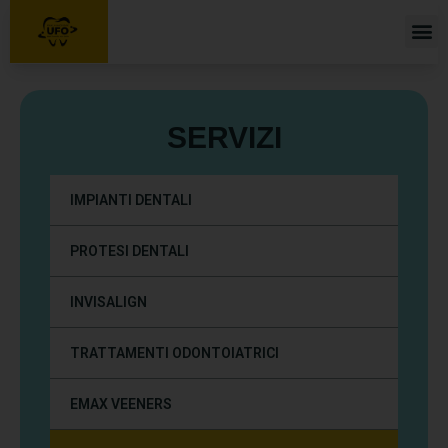
Home
Chi siamo
Turismo Dentale
SERVIZI
Servizi
Il nostro staff
IMPIANTI DENTALI
Galleria
PROTESI DENTALI
Blog
Contatti
INVISALIGN
TRATTAMENTI ODONTOIATRICI
EMAX VEENERS