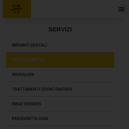
Home
Chi siamo
SERVIZI
Turismo Dentale
Servizi
IMPIANTI DENTALI
Il nostro staff
PROTESI DENTALI
Galleria
Blog
INVISALIGN
Contatti
TRATTAMENTI ODONTOIATRICI
EMAX VEENERS
PARODONTOLOGIA